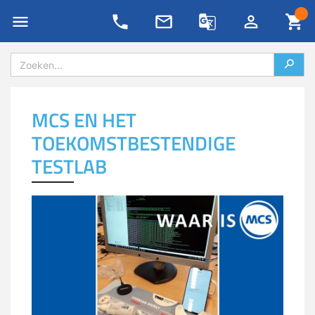
Private LoRaWAN
4G/5G IoT oplossingen
Blog
support/retour aanvraag
Nieuws
Evenementen
Password Generator
Onze partners
4G/LTE & 5G
LoRa IoT oplossingen
MCS EN HET
Kennis archief
Technische nieuwsbrief
Ons team
All-in-one routers
Private netwerken
TOEKOMSTBESTENDIGE
Whitepapers
Dienstbeschrijvingen
Newsflash
NB-IoT/LTE-M & 5G RedCap
Lease oplossingen
TESTLAB
Podcasts
Contact
Duurzaamheid & MCS
IoT data SIM’s
Remote management
IoT Lab
VADnet lidmaatschap
Antennes & meetapparatuur
Sensor monitoring IP/NB-IoT
AI Affairs
Vacatures
Industrial IoT
Maatwerk
Smart Week of IoT
Contact & vestigingen
IoT protocol conversie
Specials