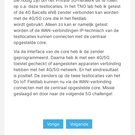
die nodig zijn om het Private 5G-netwerk uit te rollen
op o.a. de
ze
testlocaties.
In het TNO lab heb ik getest
of
de
4G Baicells eNB zender
verbonden kan worden
met de 4G/5G core die in het fieldlab
wordt
gebruikt.
Alleen zo kan er
namelijk
getest
worden of de WAN-verbindingen IP-technisch van de
testlocaties kunnen connecten met de centraal
opgestelde core.
Via de interface van de
core
heb ik de zender
geprogrammeerd. Daarna heb ik met een
4G/
5G
toestel
gecheckt of
aangesloten
apparaten verbinding
hebben
met het
4G/
5G-netwerk
.
En het eindresultaat
is positief
.
De zenders op de twee testlocaties van het
Do
IoT
Fieldlab
kunnen nu via de WAN-verbinding
connecten
met de centraal opgestelde
core
.
Missie
geslaagd en door naar de volgende 5G
challenge
!
Vorige
Volgende