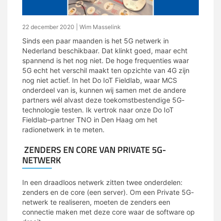
22 december 2020
| Wim Masselink
Sinds een paar maanden is het 5G netwerk in
Nederland beschikbaar. Dat klinkt goed
,
maar echt
spannend is het nog niet. De hoge frequenties waar
5G
e
cht het verschil
maakt
ten opzichte van 4G zijn
nog niet actief. In het Do IoT Fieldlab
,
waar MCS
onderdeel van is, kunnen wij samen met de andere
partners w
é
l alvast deze
toekomstbestendige
5G-
technologie testen. Ik vertrok naar
onze Do IoT
Fieldlab
–
partner
TNO in Den Haag
om het
radionetwerk in te meten.
ZENDERS EN CORE VAN
PRIVATE 5G-
NETWERK
In een draadloos netwerk
zitten twee onderdelen:
zenders en de core (
een
server).
Om een Private 5G-
netwerk te realiseren, moeten de
zenders
een
connectie maken
met de
ze
core
waar de software op