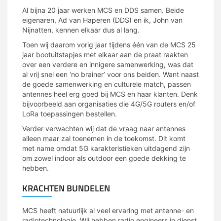
Al bijna 20 jaar werken MCS en DDS samen. Beide
eigenaren, Ad van Haperen (DDS) en ik, John van
Nijnatten, kennen elkaar dus al lang.
Toen wij daarom vorig jaar tijdens één van de MCS 25
jaar bootuitstapjes met elkaar aan de praat raakten
over een verdere en innigere samenwerking, was dat
al vrij snel een ‘no brainer’ voor ons beiden. Want naast
de goede samenwerking en culturele match, passen
antennes heel erg goed bij MCS en haar klanten. Denk
bijvoorbeeld aan organisaties die 4G/5G routers en/of
LoRa toepassingen bestellen.
Verder verwachten wij dat de vraag naar antennes
alleen maar zal toenemen in de toekomst. Dit komt
met name omdat 5G karakteristieken uitdagend zijn
om zowel indoor als outdoor een goede dekking te
hebben.
KRACHTEN BUNDELEN
MCS heeft natuurlijk al veel ervaring met antenne- en
radiotechnologie. Wij hebben radio engineers in dienst