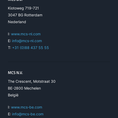
Kiotoweg 719-721
3047 BG Rotterdam
Nederland
I:
www.mcs-nl.com
E:
info@mcs-nl.com
T:
+31 (0)88 437 55 55
MCS N.V.
The Crescent, Motstraat 30
BE-2800 Mechelen
België
I:
www.mcs-be.com
E:
info@mcs-be.com