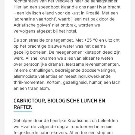
rechtstreeks van het vliegveld naar de aanlegsteiger.
Hier lag een speedboot klaar die ons naar Hvar bracht
– een idyllisch eiland voor de kust in Kroatië. Met een
‘adrenaline vaartocht’, waarbij ‘een nat pak door de
Adriatische golven’ niet ontbrak, worden we
vervolgens afgezet bij het hotel.
De zon straalde ons tegemoet. Met +25 °C en uitzicht
op het prachtige blauwe water was het daarna
gezellig borrelen. De meegenomen ‘kletspot’ deed zijn
werk. Al snel kwamen we alles van elkaar te weten
over persoonlijke drama’s, leerzame levensmomenten,
intieme onthullingen, bedreigende doodservaringen,
allermooiste vakanties en meest indrukwekkende
thrill-momenten. Kortom, gezelligheid, humor, een lach
en een traan alom.
CABRIOTOUR, BIOLOGISCHE LUNCH EN
RAFTEN
Geholpen door de heerlijke Kroatische zon beleefden
we Hvar de volgende dag al rondtoerend in mooie
felgekleurde cabrio-kevers. Af en toe een stop om