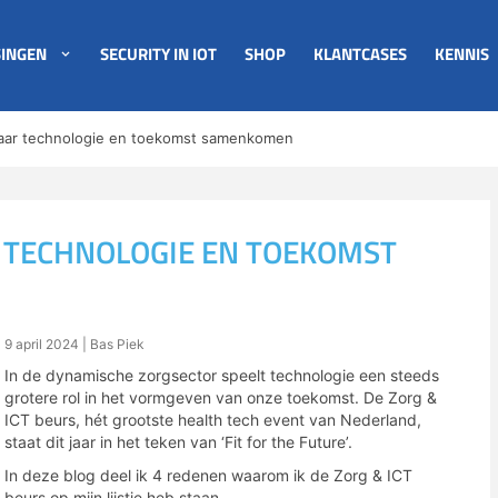
INGEN
SECURITY IN IOT
SHOP
KLANTCASES
KENNIS
Waar technologie en toekomst samenkomen
R TECHNOLOGIE EN TOEKOMST
9 april 2024
| Bas Piek
In de dynamische zorgsector speelt technologie een steeds
grotere rol in het vormgeven van onze toekomst. De Zorg &
ICT beurs, hét grootste health tech event van Nederland,
staat dit jaar in het teken van ‘Fit for the Future’.
In deze blog deel ik 4 redenen waarom ik de Zorg & ICT
beurs op mijn lijstje heb staan.