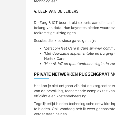
technologieën.
4. LEER VAN DE LEIDERS
De Zorg & ICT beurs trekt experts aan die hun 
belang van data. Hun keynotes bieden waardevol
toekomstige uitdagingen.
Sessies die ik sowieso ga volgen zijn:
‘
Zetacom laat Care & Cure slimmer commu
‘
Met duurzame implementatie en borging v
Hertek Care;
‘
Hoe Ai, IoT en quantumtechnologie de zo
PRIVATE NETWERKEN RUGGENGRAAT 
Het kan je niet ontgaan zijn dat de zorgsector 
van de bevolking, toenemende complexiteit van
efficiëntie en kostenbeheersing.
Tegelijkertijd bieden technologische ontwikke
te bieden. Ook vandaag heb ik weer geconstatee
verder gaan helpen.