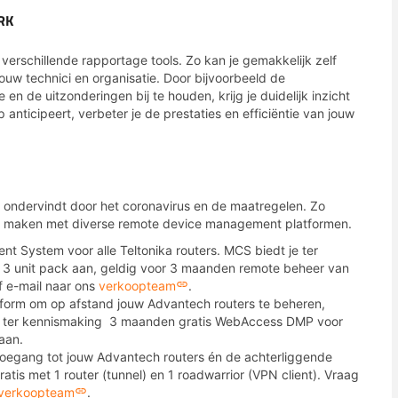
RK
rschillende rapportage tools. Zo kan je gemakkelijk zelf
uw technici en organisatie. Door bijvoorbeeld de
en de uitzonderingen bij te houden, krijg je duidelijk inzicht
p anticipeert, verbeter je de prestaties en efficiëntie van jouw
u ondervindt door het coronavirus en de maatregelen. Zo
 te maken met diverse remote device management platformen.
 System voor alle Teltonika routers. MCS biedt je ter
3 unit pack aan, geldig voor 3 maanden remote beheer van
f e-mail naar ons
verkoopteam
.
tform om op afstand jouw Advantech routers te beheren,
je ter kennismaking 3 maanden gratis WebAccess DMP voor
aan.
 toegang tot jouw Advantech routers én de achterliggende
atis met 1 router (tunnel) en 1 roadwarrior (VPN client). Vraag
verkoopteam
.