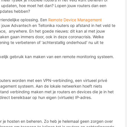
updaten, hoe moet het dan? Lopen jouw routers dan een
 updates hebben?
riendelijke oplossing. Een
Remote Device Management
 jouw Advantech en Teltonika routers op afstand in het veld te
ce, anywhere. En het goede nieuws: dit kan al met jouw
zaken gaan immers door, ook in deze coronacrisis. Welke
ning te verbeteren of ‘achterstallig onderhoud’ nu uit te
kkelijk gebruik kan maken van een remote monitoring systeem.
outers worden met een VPN-verbinding, een virtueel privé
agement systeem. Aan de lokale netwerken hoeft niets
tand verbinding maken met je routers en devices die je in het
irect bereikbaar op hun eigen (virtuele) IP-adres.
je hosten en beheren. Zo heb je helemaal geen zorgen over
nloggen om toegang te krijgen tot je routers en achterliggende