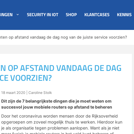
INGEN
SECURITY IN IOT
SHOP
KLANTCASES
KENNIS
nten op afstand vandaag de dag nog van de juiste service voorzien?
EN OP AFSTAND VANDAAG DE DAG
ICE VOORZIEN?
18 maart 2020
| Caroline Stolk
Dit zijn de 7 belangrijkste dingen die je moet weten om
succesvol jouw mobiele routers op afstand te beheren
Door het coronavirus worden mensen door de Rijksoverheid
opgeroepen om zoveel mogelijk thuis te werken. Hierdoor kun
je als organisatie tegen problemen aanlopen. Want als je niet
meer fysiek je mobiele routers in het veld kunt beheren of