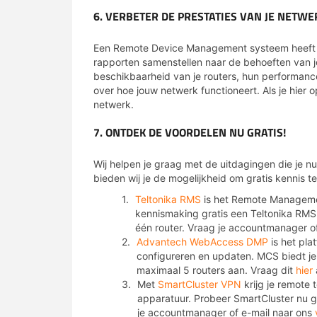
6. VERBETER DE PRESTATIES VAN JE NETWE
Een Remote Device Management systeem heeft ve
rapporten samenstellen naar de behoeften van jo
beschikbaarheid van je routers, hun performance 
over hoe jouw netwerk functioneert. Als je hier o
netwerk.
7. ONTDEK DE VOORDELEN NU GRATIS!
Wij helpen je graag met de uitdagingen die je n
bieden wij je de mogelijkheid om gratis kennis
Teltonika RMS
is het Remote Management
kennismaking gratis een Teltonika
RMS
één router. Vraag je accountmanager o
Advantech WebAccess DMP
is het pla
configureren en updaten. MCS biedt 
maximaal 5 routers aan. Vraag dit
hier
Met
SmartCluster VPN
krijg je remote
apparatuur. Probeer SmartCluster nu gr
je accountmanager of e-mail naar ons