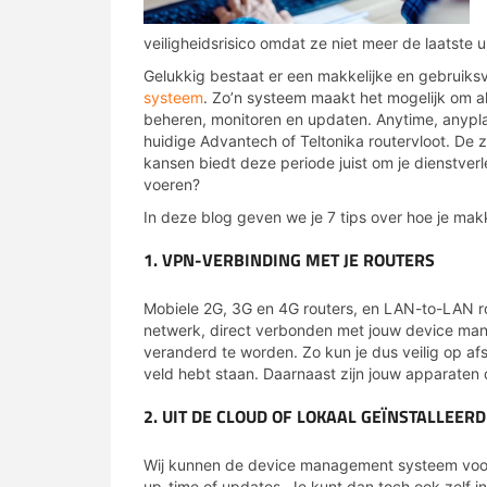
veiligheidsrisico omdat ze niet meer de laatste
Gelukkig bestaat er een makkelijke en gebruiksv
systeem
. Zo’n systeem maakt het mogelijk om al
beheren, monitoren en updaten. Anytime, anypla
huidige Advantech of Teltonika routervloot. De 
kansen biedt deze periode juist om je dienstverle
voeren?
In deze blog geven we je 7 tips over hoe je ma
1. VPN-VERBINDING MET JE ROUTERS
Mobiele 2G, 3G en 4G routers, en LAN-to-LAN r
netwerk, direct verbonden met jouw device man
veranderd te worden. Zo kun je dus veilig op afs
veld hebt staan. Daarnaast zijn jouw apparaten d
2. UIT DE CLOUD OF LOKAAL GEÏNSTALLEERD
Wij kunnen de device management systeem voor 
up-time of updates. Je kunt dan toch ook zelf i