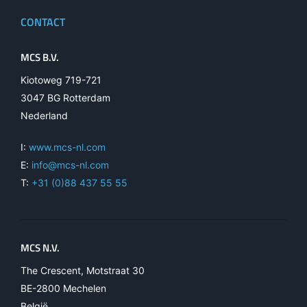
CONTACT
MCS B.V.
Kiotoweg 719-721
3047 BG Rotterdam
Nederland
I:
www.mcs-nl.com
E:
info@mcs-nl.com
T:
+31 (0)88 437 55 55
MCS N.V.
The Crescent, Motstraat 30
BE-2800 Mechelen
België