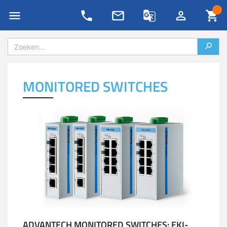
Private LoRaWAN
4G/5G IoT oplossingen
Blog
support/retour aanvraag
Nieuws
Evenementen
Password Generator
Onze partners
4G/LTE & 5G
LoRa IoT oplossingen
MONITORED SWITCHES
Kennis archief
Technische nieuwsbrief
Ons team
All-in-one routers
Private netwerken
Whitepapers
Dienstbeschrijvingen
Newsflash
NB-IoT/LTE-M & 5G RedCap
Lease oplossingen
Podcasts
Contact
Duurzaamheid & MCS
IoT data SIM’s
Remote management
IoT Lab
VADnet lidmaatschap
Antennes & meetapparatuur
Sensor monitoring IP/NB-IoT
AI Affairs
Vacatures
Industrial IoT
Maatwerk
Smart Week of IoT
Contact & vestigingen
IoT protocol conversie
Specials
ADVANTECH MONITORED SWITCHES: EKI-