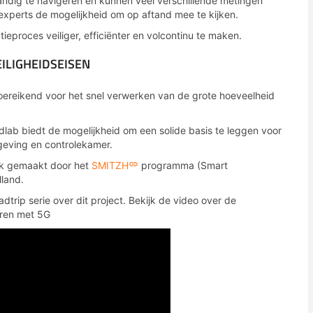
tandig te navigeren en kunnen veel verschillende metingen
experts de mogelijkheid om op aftand mee te kijken.
eproces veiliger, efficiënter en volcontinu te maken.
ILIGHEIDSEISEN
oereikend voor het snel verwerken van de grote hoeveelheid
ldlab biedt de mogelijkheid om een solide basis te leggen voor
eving en controlekamer.
ijk gemaakt door het
SMITZH
programma (Smart
lland.
dtrip serie over dit project. Bekijk de video over de
eren met 5G