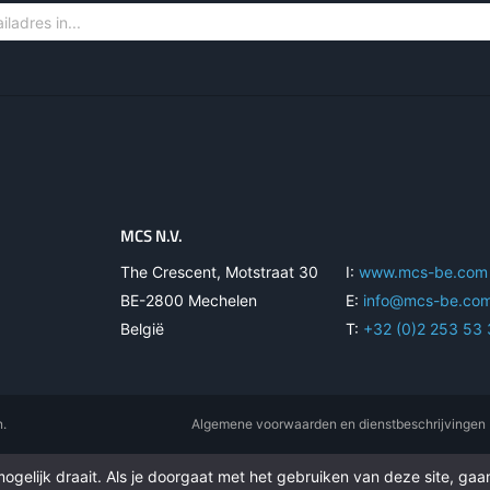
MCS N.V.
The Crescent, Motstraat 30
I:
www.mcs-be.com
BE-2800 Mechelen
E:
info@mcs-be.co
België
T:
+32 (0)2 253 53
n.
Algemene voorwaarden en dienstbeschrijvingen
gelijk draait. Als je doorgaat met het gebruiken van deze site, gaan