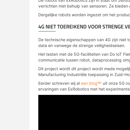
De robots van ExRobotics zijn in staat om zelfs
verrichten met behulp van sensoren. Ze bieden 
Dergelijke robots worden ingezet om het producti
4G NIET TOEREIKEND VOOR STRENGE VE
De technische eigenschappen van 4G zijn niet t
data en vanwege de strenge veiligheidseisen.
Het testen met de 5G-faciliteiten van Do IoT Fie
communicatie tussen robot, dataprocessing omg
Dit project wordt dit project wordt mede mogel
Manufacturing Industriële toepassing in Zuid-Ho
Eerder schreven wij al
een blog
uit onze 5G roa
ervaringen van ExRobotics met het experiment