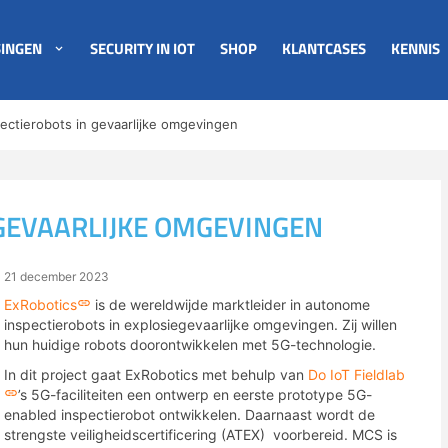
INGEN
SECURITY IN IOT
SHOP
KLANTCASES
KENNIS
ectierobots in gevaarlijke omgevingen
 GEVAARLIJKE OMGEVINGEN
21 december 2023
ExRobotics
is de wereldwijde marktleider in autonome
inspectierobots in explosiegevaarlijke omgevingen. Zij willen
hun huidige robots doorontwikkelen met 5G-technologie.
In dit project gaat ExRobotics met behulp van
Do IoT Fieldlab
’s 5G-faciliteiten een ontwerp en eerste prototype 5G-
enabled inspectierobot ontwikkelen. Daarnaast wordt de
strengste veiligheidscertificering (ATEX) voorbereid. MCS is