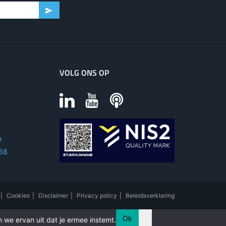
VOLG ONS OP
m
 38
|
Cookies
|
Disclaimer
|
Privacy policy
|
Beleidsverklaring
Ok
 we ervan uit dat je ermee instemt.