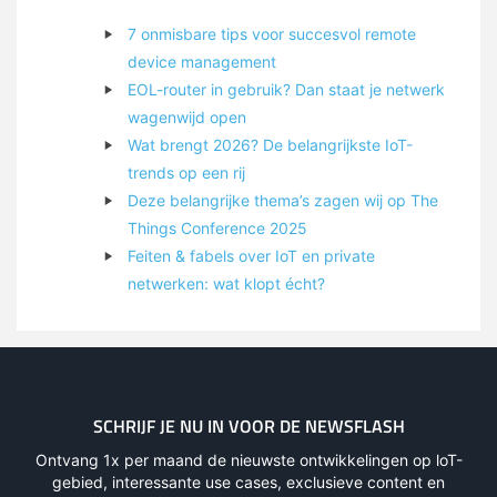
7 onmisbare tips voor succesvol remote
device management
EOL-router in gebruik? Dan staat je netwerk
wagenwijd open
Wat brengt 2026? De belangrijkste IoT-
trends op een rij
Deze belangrijke thema’s zagen wij op The
Things Conference 2025
Feiten & fabels over IoT en private
netwerken: wat klopt écht?
SCHRIJF JE NU IN VOOR DE NEWSFLASH
Ontvang 1x per maand de nieuwste ontwikkelingen op loT-
gebied, interessante use cases, exclusieve content en