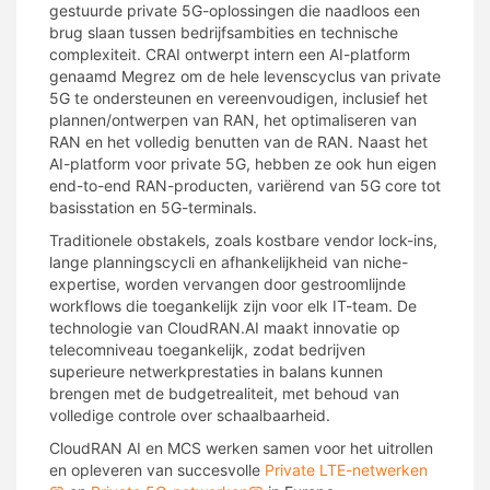
gestuurde private 5G-oplossingen die naadloos een
brug slaan tussen bedrijfsambities en technische
complexiteit. CRAI ontwerpt intern een AI-platform
genaamd Megrez om de hele levenscyclus van private
5G te ondersteunen en vereenvoudigen, inclusief het
plannen/ontwerpen van RAN, het optimaliseren van
RAN en het volledig benutten van de RAN. Naast het
AI-platform voor private 5G, hebben ze ook hun eigen
end-to-end RAN-producten, variërend van 5G core tot
basisstation en 5G-terminals.
Traditionele obstakels, zoals kostbare vendor lock-ins,
lange planningscycli en afhankelijkheid van niche-
expertise, worden vervangen door gestroomlijnde
workflows die toegankelijk zijn voor elk IT-team. De
technologie van CloudRAN.AI maakt innovatie op
telecomniveau toegankelijk, zodat bedrijven
superieure netwerkprestaties in balans kunnen
brengen met de budgetrealiteit, met behoud van
volledige controle over schaalbaarheid.
CloudRAN AI en MCS werken samen voor het uitrollen
en opleveren van succesvolle
Private LTE-netwerken