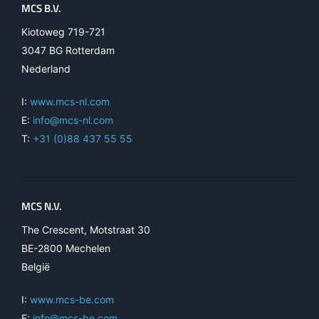
MCS B.V.
Kiotoweg 719-721
3047 BG Rotterdam
Nederland
I:
www.mcs-nl.com
E:
info@mcs-nl.com
T:
+31 (0)88 437 55 55
MCS N.V.
The Crescent, Motstraat 30
BE-2800 Mechelen
België
I:
www.mcs-be.com
E:
info@mcs-be.com