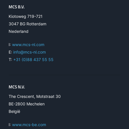
MCS B.V.
Kiotoweg 719-721
3047 BG Rotterdam
Nederland
I:
www.mcs-nl.com
E:
info@mcs-nl.com
T:
+31 (0)88 437 55 55
MCS N.V.
The Crescent, Motstraat 30
BE-2800 Mechelen
België
I:
www.mcs-be.com