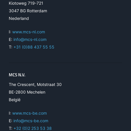
Kiotoweg 719-721
3047 BG Rotterdam
Nederland
I:
www.mcs-nl.com
E:
info@mcs-nl.com
T:
+31 (0)88 437 55 55
MCS N.V.
The Crescent, Motstraat 30
BE-2800 Mechelen
België
I:
www.mcs-be.com
E:
info@mcs-be.com
T:
+32 (0)2 253 53 38