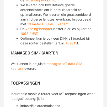
de
Poynting Puck-1
.
We leveren ook kwalitatieve goede
antennekabels om je bereikbaarheid te
optimaliseren. We leveren die geassembleerd
aan in diverse lengtes leverbaar, bijvoorbeeld
met
10 meter CELF400 kabel
.
De
voedingsadapter
bestel je er los bij (art.nr.:
109211-PS
).
Optioneel kun je ook een DIN-rail bracket bij
deze router bestellen (art.nr.
109211
).
MANAGED SIM-KAARTEN
We kunnen je de juiste
managed IoT data SIM-
kaarten
leveren.
TOEPASSINGEN
Industriële mobiele router voor IoT toepassingen waar
‘budget’ belangrijk is:
industriële automatisering