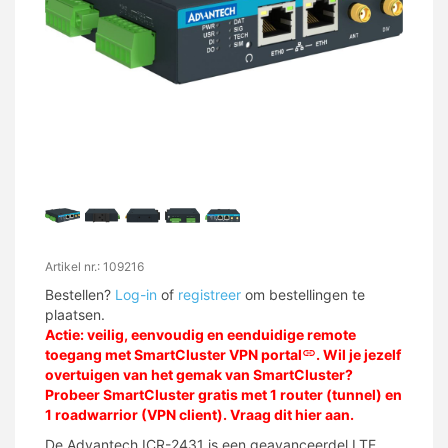
Artikel nr.: 109216
Bestellen?
Log-in
of
registreer
om bestellingen te
plaatsen.
Actie: veilig, eenvoudig en eenduidige remote
toegang met
SmartCluster VPN portal
. Wil je jezelf
overtuigen van het gemak van SmartCluster?
Probeer SmartCluster gratis met 1 router (tunnel) en
1 roadwarrior (VPN client). Vraag dit
hier
aan.
De Advantech ICR-2431 is een geavanceerdel LTE