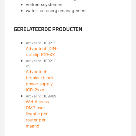
verkeerssystemen
water- en energiemanagement
GERELATEERDE PRODUCTEN
Artikel nr.: 109211
Advantech DIN-
rail clip ICR-XX
Artikel nr.: 109211-
PS
Advantech
terminal block
power supply
ICR-2xxx
Artikel nr.: 109969
WebAccess
DMP user
licentie per
router per
maand