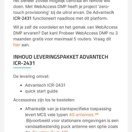
het beheer zoveel mogelijk centraal en remote wilt
doen. Met WebAccess DMP heeft je project ‘zero-
touch provisioning’ bij de uitrol ervan. De Advantec
h
ICR-2431
functioneert naadloos met dit platform.
Wil je zelf de voordelen en het gemak van WebAccess
DMP ervaren? Dat kan! Probeer WebAccess DMP nu 3
maanden gratis voor maximaal 5 routers. Vraag dit
hier
aan.
INHOUD LEVERINGSPAKKET ADVANTECH
ICR-2431
De levering omvat:
Advantech ICR-2431
ICR3231
quick start guide
Accessoires zijn los te bestellen:
Afhankelijk van je klantspecifieke toepassing
levert MCS vele typen
4G antennes.
Bijvoorbeeld voor stationaire omgevingen is een
vandaalbestendig puck antenne een optie zoals