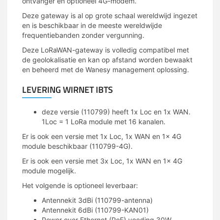
ontvanger en optioneel 4G-modem.
Deze gateway is al op grote schaal wereldwijd ingezet
en is beschikbaar in de meeste wereldwijde
frequentiebanden zonder vergunning.
Deze LoRaWAN-gateway is volledig compatibel met
de geolokalisatie en kan op afstand worden bewaakt
en beheerd met de Wanesy management oplossing.
LEVERING WIRNET IBTS
deze versie (110799) heeft 1x Loc en 1x WAN.
1Loc = 1 LoRa module met 16 kanalen.
Er is ook een versie met 1x Loc, 1x WAN en 1x 4G
module beschikbaar (110799-4G).
Er is ook een versie met 3x Loc, 1x WAN en 1x 4G
module mogelijk.
Het volgende is optioneel leverbaar:
Antennekit 3dBi (110799-antenna)
Antennekit 6dBi (110799-KAN01)
Power over Ethernet (PoE) voeding 30W