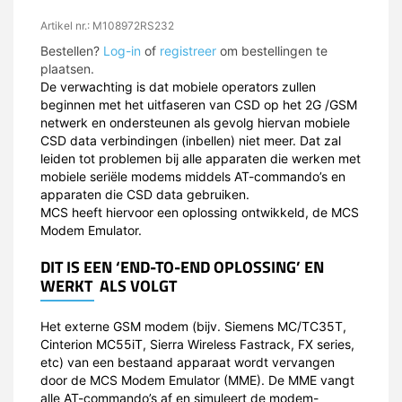
Artikel nr.: M108972RS232
Bestellen?
Log-in
of
registreer
om bestellingen te
plaatsen.
De verwachting is dat mobiele operators zullen
beginnen met het uitfaseren van CSD op het 2G /GSM
netwerk en ondersteunen als gevolg hiervan mobiele
CSD data verbindingen (inbellen) niet meer. Dat zal
leiden tot problemen bij alle apparaten die werken met
mobiele seriële modems middels AT-commando’s en
apparaten die CSD data gebruiken.
MCS heeft hiervoor een oplossing ontwikkeld, de MCS
Modem Emulator.
DIT IS EEN ‘END-TO-END OPLOSSING’ EN
WERKT ALS VOLGT
Het externe GSM modem (bijv. Siemens MC/TC35T,
Cinterion MC55iT, Sierra Wireless Fastrack, FX series,
etc) van een bestaand apparaat wordt vervangen
door de MCS Modem Emulator (MME). De MME vangt
alle AT-commando’s af en simuleert de modem-