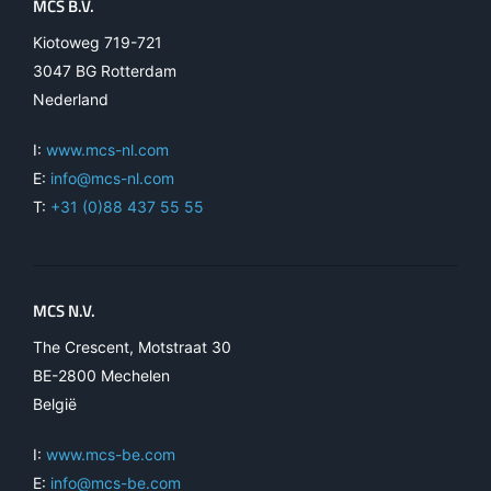
MCS B.V.
Kiotoweg 719-721
3047 BG Rotterdam
Nederland
I:
www.mcs-nl.com
E:
info@mcs-nl.com
T:
+31 (0)88 437 55 55
MCS N.V.
The Crescent, Motstraat 30
BE-2800 Mechelen
België
I:
www.mcs-be.com
E:
info@mcs-be.com