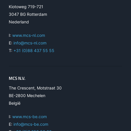
Kiotoweg 719-721
3047 BG Rotterdam
Nederland
I:
www.mcs-nl.com
E:
info@mcs-nl.com
T:
+31 (0)88 437 55 55
MCS N.V.
The Crescent, Motstraat 30
BE-2800 Mechelen
België
I:
www.mcs-be.com
E:
info@mcs-be.com