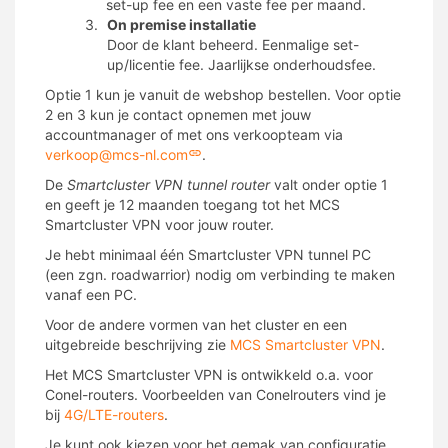
set-up fee en een vaste fee per maand.
On premise installatie
Door de klant beheerd. Eenmalige set-
up/licentie fee. Jaarlijkse onderhoudsfee.
Optie 1 kun je vanuit de webshop bestellen. Voor optie
2 en 3 kun je contact opnemen met jouw
accountmanager of met ons verkoopteam via
verkoop@mcs-nl.com
.
De
Smartcluster VPN tunnel router
valt onder optie 1
en geeft je 12 maanden toegang tot het MCS
Smartcluster VPN voor jouw router.
Je hebt minimaal één Smartcluster VPN tunnel PC
(een zgn. roadwarrior) nodig om verbinding te maken
vanaf een PC.
Voor de andere vormen van het cluster en een
uitgebreide beschrijving zie
MCS Smartcluster VPN
.
Het MCS Smartcluster VPN is ontwikkeld o.a. voor
Conel-routers. Voorbeelden van Conelrouters vind je
bij
4G/LTE-routers
.
Je kunt ook kiezen voor het gemak van configuratie