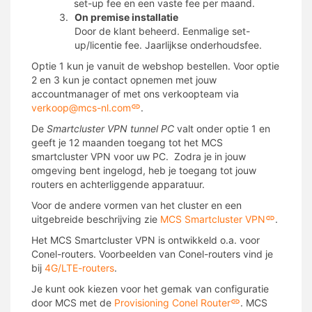
set-up fee en een vaste fee per maand.
On premise installatie
Door de klant beheerd. Eenmalige set-
up/licentie fee. Jaarlijkse onderhoudsfee.
Optie 1 kun je vanuit de webshop bestellen. Voor optie
2 en 3 kun je contact opnemen met jouw
accountmanager of met ons verkoopteam via
verkoop@mcs-nl.com
.
De
Smartcluster VPN tunnel PC
valt onder optie 1 en
geeft je 12 maanden toegang tot het MCS
smartcluster VPN voor uw PC. Zodra je in jouw
omgeving bent ingelogd, heb je toegang tot jouw
routers en achterliggende apparatuur.
Voor de andere vormen van het cluster en een
uitgebreide beschrijving zie
MCS Smartcluster VPN
.
Het MCS Smartcluster VPN is ontwikkeld o.a. voor
Conel-routers. Voorbeelden van Conel-routers vind je
bij
4G/LTE-routers
.
Je kunt ook kiezen voor het gemak van configuratie
door MCS met de
Provisioning Conel Router
. MCS