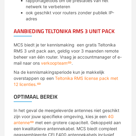
rapportagetools om de prestaties van het
netwerk te verbeteren
ook geschikt voor routers zonder publiek IP-
adres
AANBIEDING TELTONIKA RMS 3 UNIT PACK
MCS biedt je ter kennismaking een gratis Teltonika
RMS
3 unit pack aan, geldig voor 3 maanden remote
beheer van één router. Vraag je accountmanager of e-
mail naar ons
verkoopteam
.
Na de kennismakingsperiode kun je makkelijk
overstappen op een
Teltonika RMS license pack met
12 licenties.
OPTIMAAL BEREIK
In het geval de meegeleverde antennes niet geschikt
zijn voor jouw specifieke omgeving, kies je een
4G
antenne
met een grotere capaciteit. Gekoppeld aan
een kwalitatieve antennekabel. MCS biedt compleet
geassembleerde CELF400 antennekabels inclusief