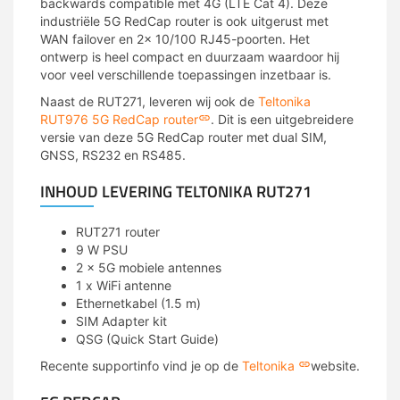
backwards compatible met 4G (LTE Cat 4). Deze
industriële 5G RedCap router is ook uitgerust met
WAN failover en 2x 10/100 RJ45-poorten. Het
ontwerp is heel compact en duurzaam waardoor hij
voor veel verschillende toepassingen inzetbaar is.
Naast de RUT271, leveren wij ook de
Teltonika
RUT976 5G RedCap router
. Dit is een uitgebreidere
versie van deze 5G RedCap router met dual SIM,
GNSS, RS232 en RS485.
INHOUD LEVERING TELTONIKA RUT271
RUT271 router
9 W PSU
2 x 5G mobiele antennes
1 x WiFi antenne
Ethernetkabel (1.5 m)
SIM Adapter kit
QSG (Quick Start Guide)
Recente supportinfo vind je op de
Teltonika
website.