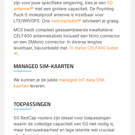
zijn voor jouw specifieke omgeving, kies je een
5G
antenne
met een grotere capaciteit. De Poynting
Puck-5 molestproof antenne is inzetbaar voor
LTE/Wifi/GPS. Ons
verkoopteam
adviseert je graag.
MCS biedt compleet geassembleerde kwalitatieve
CELF400 antennekabels inclusief een N(m) connector
en een SMA(m) connector. In diverse lengtes
leverbaar, bijvoorbeeld met
10 meter CELF400 kabel
.
MANAGED SIM-KAARTEN
We kunnen je de juiste
managed IoT data SIM-
kaarten
leveren.
TOEPASSINGEN
5G RedCap-routers zijn ideaal voor toepassingen
waarin de volledige capaciteit van 5G niet nodig is,
maar betrouwbaarheid en lage latentie wel cruciaal