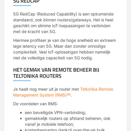
5G REDCAP
5G RedCap (Reduced Capability) is een opkomende
standaard, ook binnen routers/gateways. Het is heel
geschikt om slimme IoT-toepassingen te verbinden
met de kracht van 5G.
Hiermee profiteer je van de hoge snelheid en extreem
lage latency van 5G. Maar dan zonder onnodige
complexiteit. Veel IoT-oplossingen hebben namelijk
niet de volledige capaciteit van 5G nodig.
HET GEMAK VAN REMOTE BEHEER BIJ
TELTONIKA ROUTERS
Je haalt nog meer uit je router met
Teltonika Remote
Management System (RMS)
.
De voordelen van RMS:
een beveiligde VPN-verbinding;
gemakkelijk routers op afstand beheren, ook
vanaf je mobiele telefoon;
kostenbesparing dankzij over-the-air bulk