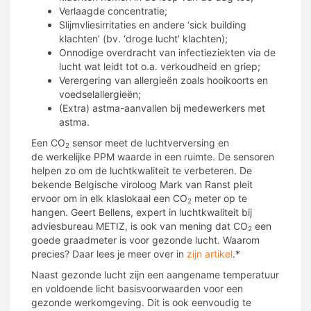
Verlaagde concentratie;
Slijmvliesirritaties en andere ‘sick building
klachten’ (bv. ‘droge lucht’ klachten);
Onnodige overdracht van infectieziekten via de
lucht wat leidt tot o.a. verkoudheid en griep;
Verergering van allergieën zoals hooikoorts en
voedselallergieën;
(Extra) astma-aanvallen bij medewerkers met
astma.
Een CO
sensor meet de luchtverversing en
2
de werkelijke PPM waarde in een ruimte. De sensoren
helpen zo om de luchtkwaliteit te verbeteren. De
bekende Belgische viroloog Mark van Ranst pleit
ervoor om in elk klaslokaal een CO
meter op te
2
hangen. Geert Bellens, expert in luchtkwaliteit bij
adviesbureau METIZ, is ook van mening dat CO
een
2
goede graadmeter is voor gezonde lucht. Waarom
precies? Daar lees je meer over in
zijn artikel
.*
Naast gezonde lucht zijn een aangename temperatuur
en voldoende licht basisvoorwaarden voor een
gezonde werkomgeving. Dit is ook eenvoudig te