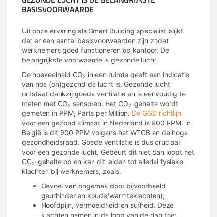
BASISVOORWAARDE
Uit onze ervaring als Smart Building specialist blijkt
dat er een aantal basisvoorwaarden zijn zodat
werknemers goed functioneren op kantoor. De
belangrijkste voorwaarde is gezonde lucht.
De hoeveelheid CO
in een ruimte geeft een indicatie
2
van hoe (on)gezond de lucht is. Gezonde lucht
ontstaat dankzij goede ventilatie en is eenvoudig te
meten met CO
sensoren. Het CO
-gehalte wordt
2
2
gemeten in PPM, Parts per Million.
De GGD richtlijn
voor een gezond klimaat in Nederland is 800 PPM. In
België is dit 900 PPM volgens het WTCB en de hoge
gezondheidsraad. Goede ventilatie is dus cruciaal
voor een gezonde lucht. Gebeurt dit niet dan loopt het
CO
-gehalte op en kan dit leiden tot allerlei fysieke
2
klachten bij werknemers, zoals:
Gevoel van ongemak door bijvoorbeeld
geurhinder en koude/warmteklachten);
Hoofdpijn, vermoeidheid en sufheid. Deze
klachten nemen in de loop van de dag toe;