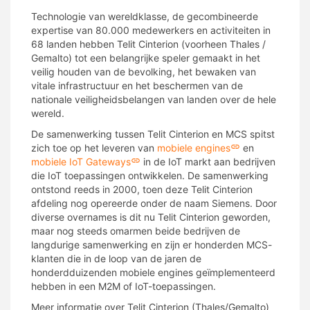
Technologie van wereldklasse, de gecombineerde
expertise van 80.000 medewerkers en activiteiten in
68 landen hebben Telit Cinterion (voorheen Thales /
Gemalto) tot een belangrijke speler gemaakt in het
veilig houden van de bevolking, het bewaken van
vitale infrastructuur en het beschermen van de
nationale veiligheidsbelangen van landen over de hele
wereld.
De samenwerking tussen Telit Cinterion en MCS spitst
zich toe op het leveren van
mobiele engines
en
mobiele IoT Gateways
in de IoT markt aan bedrijven
die IoT toepassingen ontwikkelen. De samenwerking
ontstond reeds in 2000, toen deze Telit Cinterion
afdeling nog opereerde onder de naam Siemens. Door
diverse overnames is dit nu Telit Cinterion geworden,
maar nog steeds omarmen beide bedrijven de
langdurige samenwerking en zijn er honderden MCS-
klanten die in de loop van de jaren de
honderdduizenden mobiele engines geïmplementeerd
hebben in een M2M of IoT-toepassingen.
Meer informatie over Telit Cinterion (Thales/Gemalto)