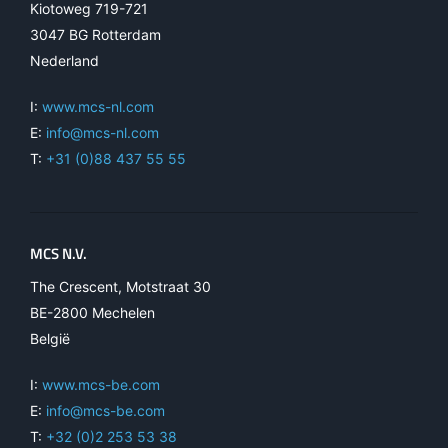
Kiotoweg 719-721
3047 BG Rotterdam
Nederland
I:
www.mcs-nl.com
E:
info@mcs-nl.com
T:
+31 (0)88 437 55 55
MCS N.V.
The Crescent, Motstraat 30
BE-2800 Mechelen
België
I:
www.mcs-be.com
E:
info@mcs-be.com
T:
+32 (0)2 253 53 38