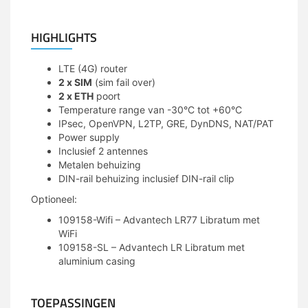
HIGHLIGHTS
LTE (4G) router
2 x SIM
(sim fail over)
2 x ETH
poort
Temperature range van -30
°
C tot +60
°
C
IPsec, OpenVPN, L2TP, GRE, DynDNS, NAT/PAT
Power supply
Inclusief 2 antennes
Metalen behuizing
DIN-rail behuizing inclusief DIN-rail clip
Optioneel:
109158-Wifi – Advantech LR77 Libratum met
WiFi
109158-SL – Advantech LR Libratum met
aluminium casing
TOEPASSINGEN