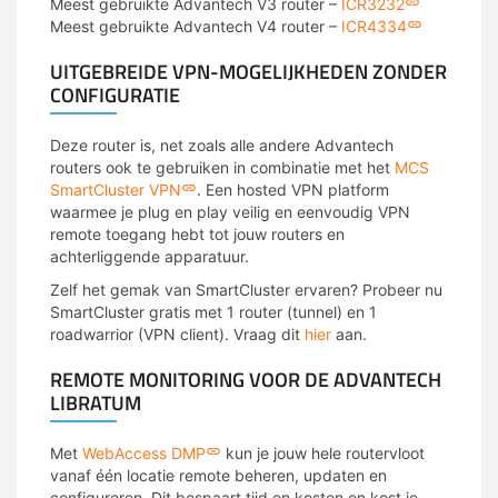
Meest gebruikte Advantech V3 router –
ICR3232
Meest gebruikte Advantech V4 router –
ICR4334
UITGEBREIDE VPN-MOGELIJKHEDEN ZONDER
CONFIGURATIE
Deze router is, net zoals alle andere Advantech
routers ook te gebruiken in combinatie met het
MCS
SmartCluster VPN
. Een hosted VPN platform
waarmee je plug en play veilig en eenvoudig VPN
remote toegang hebt tot jouw routers en
achterliggende apparatuur.
Zelf het gemak van SmartCluster ervaren? Probeer nu
SmartCluster gratis met 1 router (tunnel) en 1
roadwarrior (VPN client). Vraag dit
hier
aan.
REMOTE MONITORING VOOR DE ADVANTECH
LIBRATUM
Met
WebAccess DMP
kun je jouw hele routervloot
vanaf één locatie remote beheren, updaten en
configureren. Dit bespaart tijd en kosten en kost je