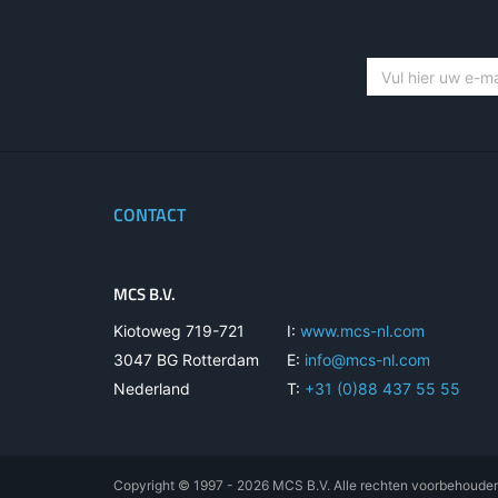
Telit Cinterion (Thales) EGX81
Telit
IoT Terminal RS232
CONTACT
MCS B.V.
Kiotoweg 719-721
I:
www.mcs-nl.com
3047 BG Rotterdam
E:
info@mcs-nl.com
Nederland
T:
+31 (0)88 437 55 55
Copyright © 1997 - 2026 MCS B.V. Alle rechten voorbehoude