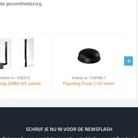
 de gezondheidszorg.
Artikel nr.: 109370
Artikel nr.: 109169-1
ing OMNI-85 swivel
Poynting Puck-1-V2 omni-
 omni-directioneel 2,5
antenne 6 dBi SMA(m) Siso LTE
dBi
SCHRIJF JE NU IN VOOR DE NEWSFLASH
Artikel nr.: 110359