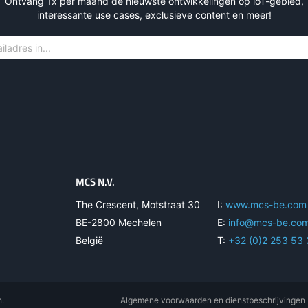
Ontvang 1x per maand de nieuwste ontwikkelingen op loT-gebied,
 Cinterion EGX81 IoT
interessante use cases, exclusieve content en meer!
Terminal RS485
MCS N.V.
The Crescent, Motstraat 30
I:
www.mcs-be.com
BE-2800 Mechelen
E:
info@mcs-be.co
België
T:
+32 (0)2 253 53
n.
Algemene voorwaarden en dienstbeschrijvingen