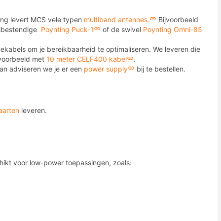
sing levert MCS vele typen
multiband antennes.
Bijvoorbeeld
albestendige
Poynting Puck-1
of de swivel
Poynting Omni-85
ekabels om je bereikbaarheid te optimaliseren. We leveren die
jvoorbeeld met
10 meter CELF400 kabel
.
dan adviseren we je er een
power supply
bij te bestellen.
aarten
leveren.
hikt voor low-power toepassingen, zoals: