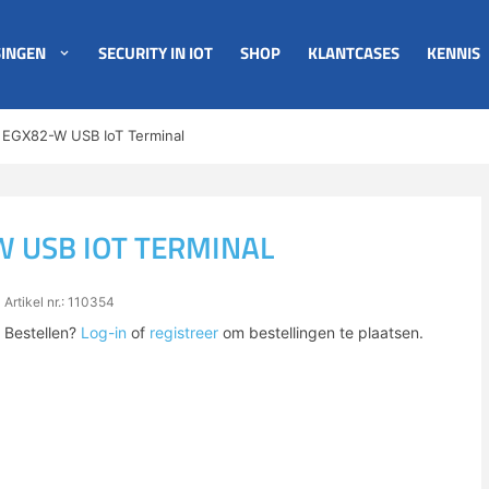
INGEN
SECURITY IN IOT
SHOP
KLANTCASES
KENNIS
on EGX82-W USB IoT Terminal
W USB IOT TERMINAL
Artikel nr.: 110354
Bestellen?
Log-in
of
registreer
om bestellingen te plaatsen.