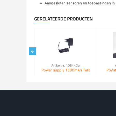
Aangesloten sensoren en toepassingen in
GERELATEERDE PRODUCTEN
Artikel nr.: 108443a
Power supply 1500mAh Telit
Poynt
Cinterion (Thales) Terminals
antenne
Artikel nr.: 110357