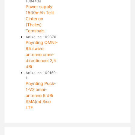
108443a
Power supply
1500mAh Telit
Cinterion
(Thales)
Terminals
Artikel nr.: 109370
Poynting OMNI-
85 swivel
antenne omni-
directioneel 2,5
dBi
Artikel nr.: 109169-
1
Poynting Puck-
1-V2 omni-
antenne 6 dBi
SMA(m) Siso
LTE