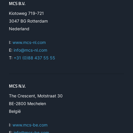
MCS B.V.
Kiotoweg 719-721
3047 BG Rotterdam
Nederland
I:
www.mcs-nl.com
E:
info@mcs-nl.com
T:
+31 (0)88 437 55 55
MCS N.V.
The Crescent, Motstraat 30
BE-2800 Mechelen
België
I:
www.mcs-be.com
E:
info@mcs-be.com