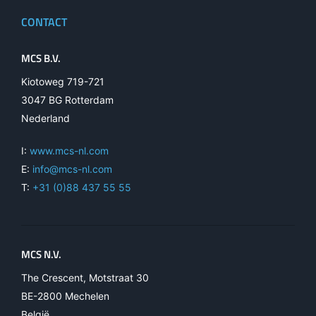
CONTACT
MCS B.V.
Kiotoweg 719-721
3047 BG Rotterdam
Nederland
I:
www.mcs-nl.com
E:
info@mcs-nl.com
T:
+31 (0)88 437 55 55
MCS N.V.
The Crescent, Motstraat 30
BE-2800 Mechelen
België