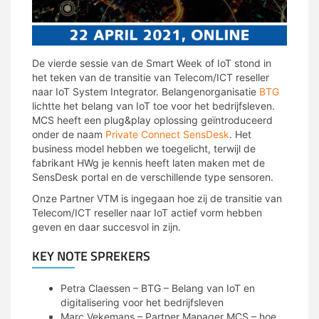
De vierde sessie van de Smart Week of IoT stond in
het teken van de transitie van Telecom/ICT reseller
naar IoT System Integrator. Belangenorganisatie
BTG
lichtte het belang van IoT toe voor het bedrijfsleven.
MCS heeft een plug&play oplossing geïntroduceerd
onder de naam
Private Connect SensDesk
. Het
business model hebben we toegelicht, terwijl de
fabrikant HWg je kennis heeft laten maken met de
SensDesk portal en de verschillende type sensoren.
Onze Partner VTM is ingegaan hoe zij de transitie van
Telecom/ICT reseller naar IoT actief vorm hebben
geven en daar succesvol in zijn.
KEY NOTE SPREKERS
Petra Claessen – BTG – Belang van IoT en
digitalisering voor het bedrijfsleven
Marc Vekemans – Partner Manager MCS – hoe