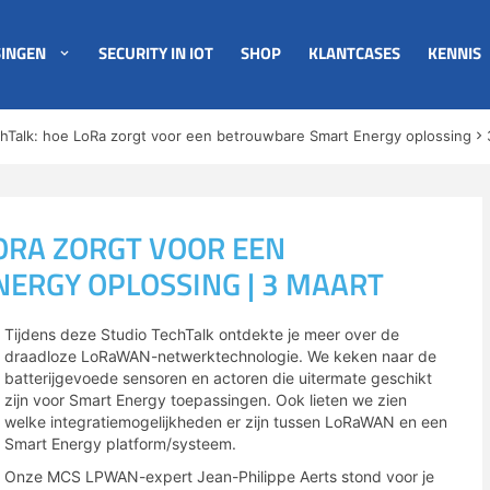
INGEN
SECURITY IN IOT
SHOP
KLANTCASES
KENNIS
chTalk: hoe LoRa zorgt voor een betrouwbare Smart Energy oplossing
LORA ZORGT VOOR EEN
ERGY OPLOSSING | 3 MAART
Tijdens deze Studio TechTalk ontdekte je meer over de
draadloze LoRaWAN-netwerktechnologie. We keken naar de
batterijgevoede sensoren en actoren die uitermate geschikt
zijn voor Smart Energy toepassingen. Ook lieten we zien
welke integratiemogelijkheden er zijn tussen LoRaWAN en een
Smart Energy platform/systeem.
Onze MCS LPWAN-expert Jean-Philippe Aerts stond voor je