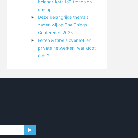
belangrijkste IoT-trends op
een rij
Deze belangrijke thema’s
zagen wij op The Things
Conference 2025
Feiten & fabels over IoT en
private netwerken: wat klopt
écht?