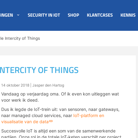
INGEN
SECURITY IN IOT
SHOP
KLANTCASES
KENNIS
e Intercity of Things
INTERCITY OF THINGS
14 oktober 2018
| Jasper den Hartog
Vandaag op verjaardag oma. Of ik even kon uitleggen wat
voor werk ik deed.
Dus ik legde de IoT-trein uit: van sensoren, naar gateways,
naar managed cloud services, naar
IoT-platform en
visualisatie van de data
Succesvolle IoT is altijd een som van de samenwerkende
partijen. Onze rol in de totale IoT-keten verschilt per project.