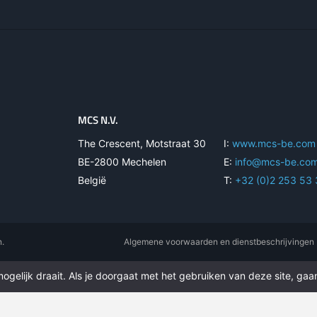
MCS N.V.
The Crescent, Motstraat 30
I:
www.mcs-be.com
BE-2800 Mechelen
E:
info@mcs-be.co
België
T:
+32 (0)2 253 53
n.
Algemene voorwaarden en dienstbeschrijvingen
gelijk draait. Als je doorgaat met het gebruiken van deze site, gaan