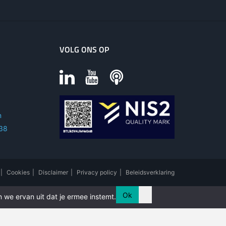
VOLG ONS OP
m
 38
|
Cookies
|
Disclaimer
|
Privacy policy
|
Beleidsverklaring
Ok
 we ervan uit dat je ermee instemt.