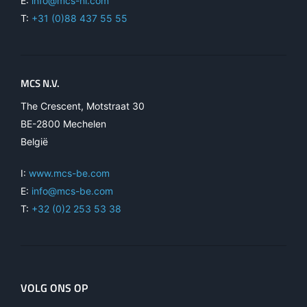
E:
info@mcs-nl.com
T:
+31 (0)88 437 55 55
MCS N.V.
The Crescent, Motstraat 30
BE-2800 Mechelen
België
I:
www.mcs-be.com
E:
info@mcs-be.com
T:
+32 (0)2 253 53 38
VOLG ONS OP