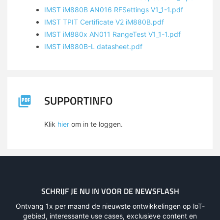
IMST iM880B AN016 RFSettings V1_1-1.pdf
IMST TPIT Certificate V2 iM880B.pdf
IMST iM880x AN011 RangeTest V1_1-1.pdf
IMST iM880B-L datasheet.pdf
SUPPORTINFO
Klik
hier
om in te loggen.
SCHRIJF JE NU IN VOOR DE NEWSFLASH
Ontvang 1x per maand de nieuwste ontwikkelingen op loT-
gebied, interessante use cases, exclusieve content en