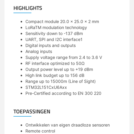
HIGHLIGHTS
Compact module 20.0 x 25.0 x 2 mm
LoRaTM modulation technology
Sensitivity down to -137 dBm
UART, SPI and I2C interface1
Digital inputs and outputs
Analog inputs
Supply voltage range from 2.4 to 3.6 V
RF interface optimized to 50Ω
Output power level up to +19 dBm
High link budget up to 156 dB
Range up to 15000m (Line of Sight)
STM32L151CxU6Axx
Pre-Certified according to EN 300 220
TOEPASSINGEN
Ontwikkelen van eigen draadloze sensoren
Remote control