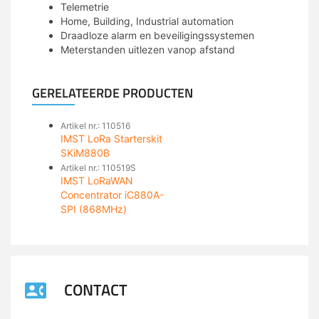
Telemetrie
Home, Building, Industrial automation
Draadloze alarm en beveiligingssystemen
Meterstanden uitlezen vanop afstand
GERELATEERDE PRODUCTEN
Artikel nr.: 110516
IMST LoRa Starterskit
SKiM880B
Artikel nr.: 110519S
IMST LoRaWAN
Concentrator iC880A-
SPI (868MHz)
CONTACT