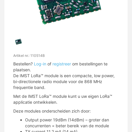
Artikel nr.: 110514B
Bestellen?
Log-in
of
registreer
om bestellingen te
plaatsen.
De IMST LoRa
™
module is een compacte, low power,
bi-directionele radio module voor de 868 MHz
frequentie band.
Met de IMST LoRa
™
module kunt u uw eigen LoRa
™
applicatie ontwikkelen.
Deze modules onderscheiden zich door:
Output power 19dBm (14dBm) – groter dan
concurrenten = beter bereik van de module
TX current 11,2 mA (14 mA)