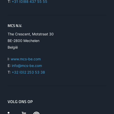
T:
+31 (0)88 437 55 55
MCS N.V.
The Crescent, Motstraat 30
BE-2800 Mechelen
België
I:
www.mcs-be.com
E:
info@mcs-be.com
T:
+32 (0)2 253 53 38
VOLG ONS OP