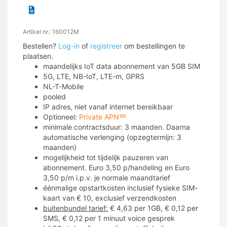
Artikel nr.: 160012M
Bestellen?
Log-in
of
registreer
om bestellingen te
plaatsen.
maandelijks IoT data abonnement van 5GB SIM
5G, LTE, NB-IoT, LTE-m, GPRS
NL-T-Mobile
pooled
IP adres, niet vanaf internet bereikbaar
Optioneel:
Private APN
minimale contractsduur: 3 maanden. Daarna
automatische verlenging (opzegtermijn: 3
maanden)
mogelijkheid tot tijdelijk pauzeren van
abonnement. Euro 3,50 p/handeling en Euro
3,50 p/m i.p.v. je normale maandtarief
éénmalige opstartkosten inclusief fysieke SIM-
kaart van € 10, exclusief verzendkosten
buitenbundel tarief:
€ 4,63 per 1GB, € 0,12 per
SMS, € 0,12 per 1 minuut voice gesprek