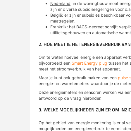
Nederland
: in de woningbouw moet energi
zijn er diverse subsidieregelingen voor o.
België
: er zijn er subsidies beschikbaar v
maatregelen.
Frankrijk
: het BACS-decreet schrijft verpl
utiliteitsgebouwen en automatische warm
2. HOE MEET JE HET ENERGIEVERBRUIK VA
Om te weten hoeveel energie een apparaat verbr
bijvoorbeeld een
Smart Energy plug
tussen het 
meet het stroomverbruik van het apparaat.
Maar je kunt ook gebruik maken van een
pulse 
energie- en warmtemeters waardoor je de meter
Deze energiemeters en sensoren werken via een (
antwoord op de vraag hieronder.
3. WELKE MOGELIJKHEDEN ZIJN ER OM INZIC
Op het gebied van energie monitoring is er al v
mogelijkheden om energieverbruik te vermindere