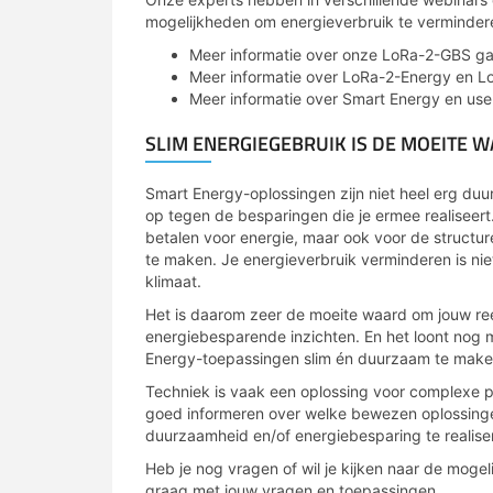
mogelijkheden om energieverbruik te verminder
Meer informatie over onze LoRa-2-GBS ga
Meer informatie over LoRa-2-Energy en L
Meer informatie over Smart Energy en use
SLIM ENERGIEGEBRUIK IS DE MOEITE 
Smart Energy-oplossingen zijn niet heel erg duu
op tegen de besparingen die je ermee realiseert
betalen voor energie, maar ook voor de structu
te maken. Je energieverbruik verminderen is ni
klimaat.
Het is daarom zeer de moeite waard om jouw re
energiebesparende inzichten. En het loont nog
Energy-toepassingen slim én duurzaam te make
Techniek is vaak een oplossing voor complexe p
goed informeren over welke bewezen oplossingen
duurzaamheid en/of energiebesparing te realise
Heb je nog vragen of wil je kijken naar de moge
graag met jouw vragen en toepassingen.