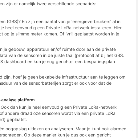
en zijn er namelijk twee verschillende scenario’s:
(GBS)? En zijn een aantal van je ‘energieverbruikers’ al in
je heel eenvoudig een Private LoRa-netwerk installeren. Hier
 op je slimme meter komen. Of ‘vrij’ geplaatst worden in je
n je gebouw, apparatuur en/of ruimte door aan de private
ta van de sensoren in de juiste taal (protocol) af bij het GBS.
GBS dashboard en kun je nog gerichter een besparingsplan
 zijn, hoef je geen bekabelde infrastructuur aan te leggen om
nsduur van de sensorbatterijen zorgt er ook voor dat de
-analyse platform
? Ook dan kun je heel eenvoudig een Private LoRa-netwerk
r of andere draadloze sensoren wordt via een private LoRa
d) geplaatst.
 één oogopslag uitlezen en analyseren. Maar je kunt ook alarmen
erschreden. Op deze manier kun je dus ook een gericht