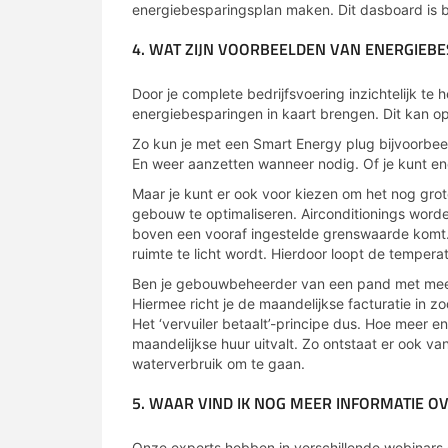
energiebesparingsplan maken. Dit dasboard is b
4. WAT ZIJN VOORBEELDEN VAN ENERGIEB
Door je complete bedrijfsvoering inzichtelijk te 
energiebesparingen in kaart brengen. Dit kan op
Zo kun je met een Smart Energy plug bijvoorbeel
En weer aanzetten wanneer nodig. Of je kunt en
Maar je kunt er ook voor kiezen om het nog grot
gebouw te optimaliseren. Airconditionings wor
boven een vooraf ingestelde grenswaarde komt
ruimte te licht wordt. Hierdoor loopt de tempera
Ben je gebouwbeheerder van een pand met meerd
Hiermee richt je de maandelijkse facturatie in z
Het ‘vervuiler betaalt’-principe dus. Hoe meer e
maandelijkse huur uitvalt. Zo ontstaat er ook v
waterverbruik om te gaan.
5. WAAR VIND IK NOG MEER INFORMATIE 
Onze experts hebben in verschillende webinars