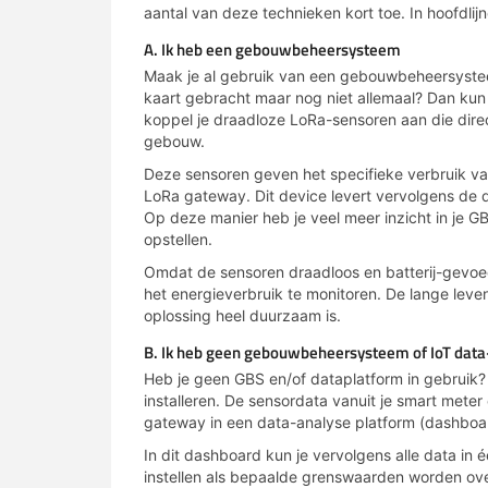
aantal van deze technieken kort toe. In hoofdlijn
A. Ik heb een gebouwbeheersysteem
Maak je al gebruik van een gebouwbeheersysteem 
kaart gebracht maar nog niet allemaal? Dan kun 
koppel je draadloze LoRa-sensoren aan die direct
gebouw.
Deze sensoren geven het specifieke verbruik va
LoRa gateway. Dit device levert vervolgens de da
Op deze manier heb je veel meer inzicht in je 
opstellen.
Omdat de sensoren draadloos en batterij-gevoed
het energieverbruik te monitoren. De lange leve
oplossing heel duurzaam is.
B. Ik heb geen gebouwbeheersysteem of IoT data
Heb je geen GBS en/of dataplatform in gebruik
installeren. De sensordata vanuit je smart mete
gateway in een data-analyse platform (dashboar
In dit dashboard kun je vervolgens alle data in
instellen als bepaalde grenswaarden worden ov