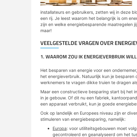
installateurs en gebruikers, zetten wij in deze 
een rij. Je leest waarom het belangrijk is om e
zijn en welke energiebesparende maatregelen j
maar!
VEELGESTELDE VRAGEN OVER ENERGI
1. WAAROM ZOU IK ENERGIEVERBRUIK WIL
Het besparen van energie voor een ondernemer, i
het energieverbruik. Natuurlijk kun je besparen
werknemers te vragen dikke truien te dragen al
Maar een constructieve besparing start bij het i
in je gebouw. Of dit nu een fabriek, kantoorpand
een apparaat verbruikt, kun je goede energie
Ook op landelijk en Europees niveau zijn er div
stimuleren van energiebesparing, namelijk:
Europa
: voor utiliteitsgebouwen moet vol
gecontroleerd en geanalyseerd om het tuss