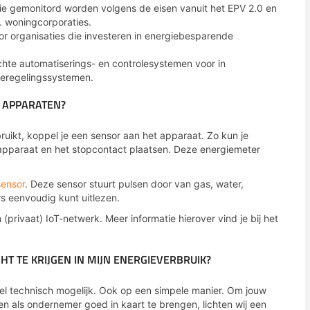
e gemonitord worden volgens de eisen vanuit het EPV 2.0 en
a. woningcorporaties.
oor organisaties die investeren in energiebesparende
ichte automatiserings- en controlesystemen voor in
teregelingssystemen.
N APPARATEN?
uikt, koppel je een sensor aan het apparaat. Zo kun je
apparaat en het stopcontact plaatsen. Deze energiemeter
sensor
. Deze sensor stuurt pulsen door van gas, water,
s eenvoudig kunt uitlezen.
privaat) IoT-netwerk. Meer informatie hierover vind je bij het
HT TE KRIJGEN IN MIJN ENERGIEVERBRUIK?
eel technisch mogelijk. Ook op een simpele manier. Om jouw
n als ondernemer goed in kaart te brengen, lichten wij een