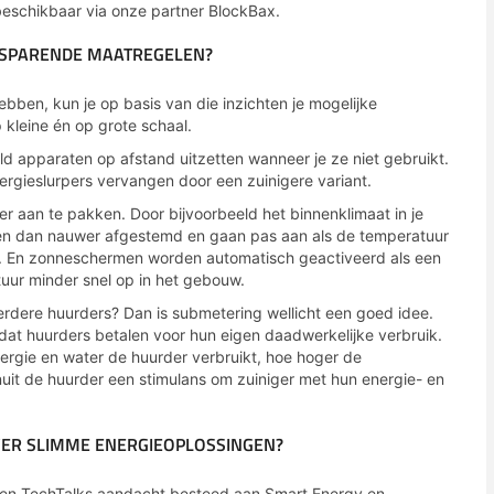
eschikbaar via onze partner BlockBax.
ESPARENDE MAATREGELEN?
hebben, kun je op basis van die inzichten je mogelijke
 kleine én op grote schaal.
d apparaten op afstand uitzetten wanneer je ze niet gebruikt.
ergieslurpers vervangen door een zuinigere variant.
er aan te pakken. Door bijvoorbeeld het binnenklimaat in je
den dan nauwer afgestemd en gaan pas aan als de temperatuur
. En zonneschermen worden automatisch geactiveerd als een
tuur minder snel op in het gebouw.
ere huurders? Dan is submetering wellicht een goed idee.
odat huurders betalen voor hun eigen daadwerkelijke verbruik.
nergie en water de huurder verbruikt, hoe hoger de
anuit de huurder een stimulans om zuiniger met hun energie- en
OVER SLIMME ENERGIEOPLOSSINGEN?
 en TechTalks aandacht besteed aan Smart Energy en