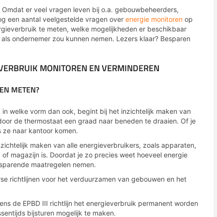
Omdat er veel vragen leven bij o.a. gebouwbeheerders,
blog een aantal veelgestelde vragen over
energie monitoren
op
nergieverbruik te meten, welke mogelijkheden er beschikbaar
ij als ondernemer zou kunnen nemen. Lezers klaar? Besparen
EVERBRUIK MONITOREN EN VERMINDEREN
LEN METEN?
n welke vorm dan ook, begint bij het inzichtelijk maken van
 door de thermostaat een graad naar beneden te draaien. Of je
s ze naar kantoor komen.
nzichtelijk maken van alle energieverbruikers, zoals apparaten,
 of magazijn is. Doordat je zo precies weet hoeveel energie
besparende maatregelen nemen.
erse richtlijnen voor het verduurzamen van gebouwen en het
gens de EPBD III richtlijn het energieverbruik permanent worden
entijds bijsturen mogelijk te maken.