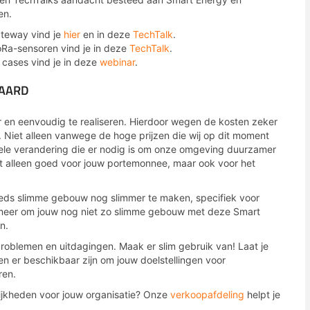
en.
teway vind je
hier
en in deze
TechTalk
.
oRa-sensoren vind je in deze
TechTalk
.
 cases vind je in deze
webinar
.
WAARD
r en eenvoudig te realiseren. Hierdoor wegen de kosten zeker
. Niet alleen vanwege de hoge prijzen die wij op dit moment
rele verandering die er nodig is om onze omgeving duurzamer
et alleen goed voor jouw portemonnee, maar ook voor het
eds slimme gebouw nog slimmer te maken, specifiek voor
 meer om jouw nog niet zo slimme gebouw met deze Smart
n.
roblemen en uitdagingen. Maak er slim gebruik van! Laat je
 er beschikbaar zijn om jouw doelstellingen voor
ren.
lijkheden voor jouw organisatie? Onze
verkoopafdeling
helpt je