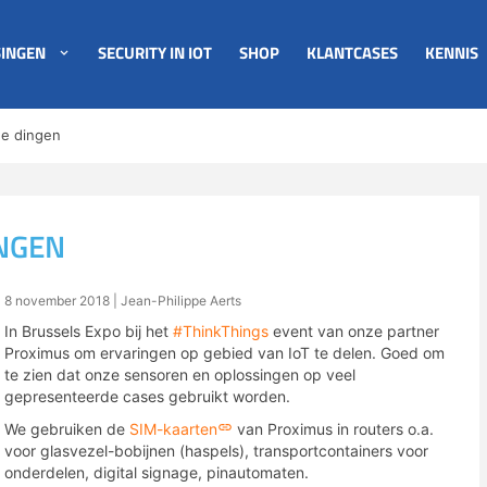
INGEN
SECURITY IN IOT
SHOP
KLANTCASES
KENNIS
e dingen
NGEN
8 november 2018
| Jean-Philippe Aerts
I
n Brussels Expo bij het
#ThinkThings
event van onze partner
Proximus om ervaringen op gebied van IoT te delen.
Goed om
te zien dat onze sensoren en oplossingen op veel
gepresenteerde cases gebruikt worden.
We gebruiken de
SIM-kaarten
van Proximus in routers o.a.
voor glasvezel-bobijnen (haspels), transportcontainers voor
onderdelen, digital signage, pinautomaten.