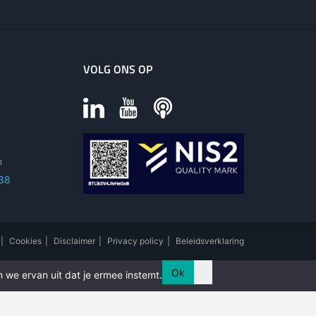
VOLG ONS OP
m
 38
|
Cookies
|
Disclaimer
|
Privacy policy
|
Beleidsverklaring
Ok
 we ervan uit dat je ermee instemt.