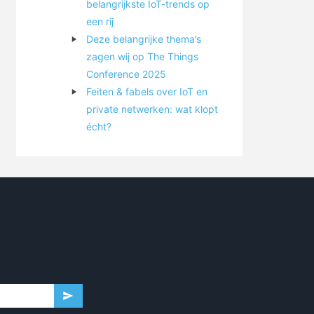
belangrijkste IoT-trends op
een rij
Deze belangrijke thema’s
zagen wij op The Things
Conference 2025
Feiten & fabels over IoT en
private netwerken: wat klopt
écht?