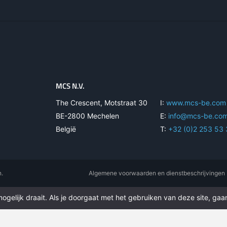
MCS N.V.
The Crescent, Motstraat 30
I:
www.mcs-be.com
BE-2800 Mechelen
E:
info@mcs-be.co
België
T:
+32 (0)2 253 53
n.
Algemene voorwaarden en dienstbeschrijvingen
gelijk draait. Als je doorgaat met het gebruiken van deze site, gaan