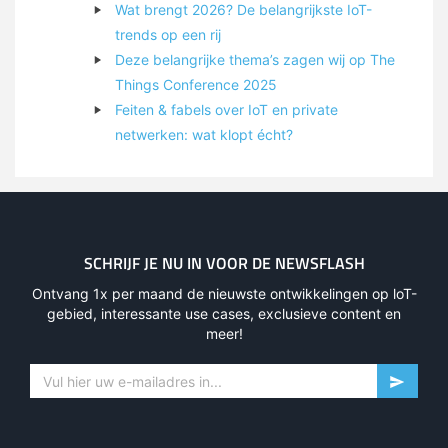
Wat brengt 2026? De belangrijkste IoT-
trends op een rij
Deze belangrijke thema’s zagen wij op The
Things Conference 2025
Feiten & fabels over IoT en private
netwerken: wat klopt écht?
SCHRIJF JE NU IN VOOR DE NEWSFLASH
Ontvang 1x per maand de nieuwste ontwikkelingen op loT-
gebied, interessante use cases, exclusieve content en
meer!